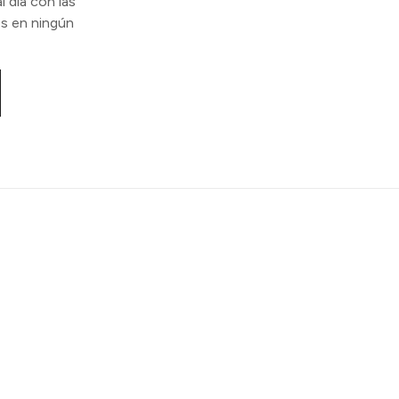
l día con las
s en ningún