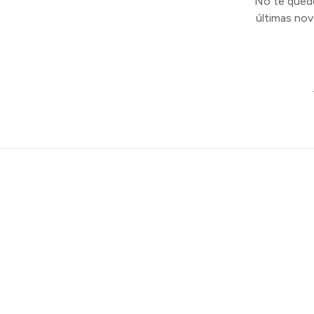
No te quedes
últimas no