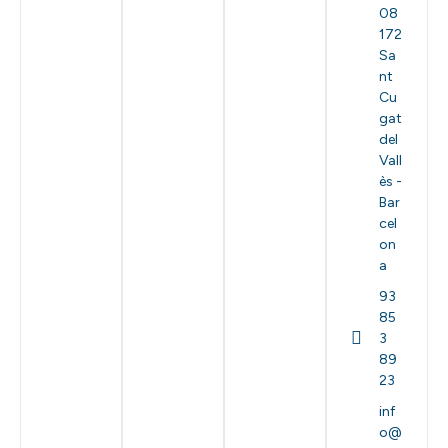
08
172
Sa
nt
Cu
gat
del
Vall
ès -
Bar
cel
on
a
93
85
3
89
23
inf
o@