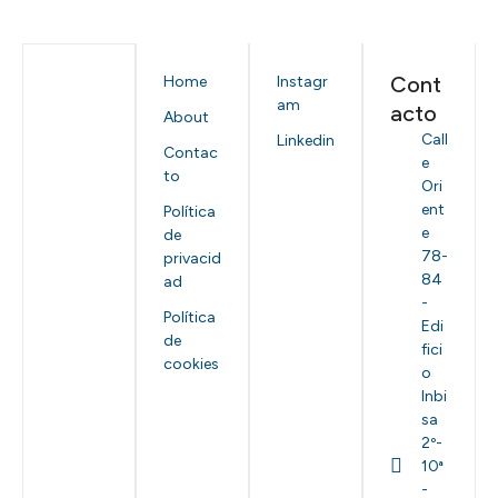
Cont
Home
Instagr
am
acto
About
Call
Linkedin
Contac
e
to
Ori
ent
Política
e
de
78-
privacid
84
ad
-
Política
Edi
de
fici
cookies
o
Inbi
sa
2º-
10ª
-