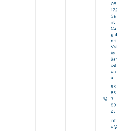
08
172
Sa
nt
Cu
gat
del
Vall
ès -
Bar
cel
on
a
93
85
3
89
23
inf
o@