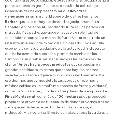
colorido y el aspecto saludable de sus múltiples productos. Esa
primera impresión gratificante es el resultado del trabajo
incansable de una empresa familiar que
lleva tres
generaciones
en marcha. El abuelo de los tres hermanos
Barber
, que a día de hoy sostienen el negocio, arrancó
en
Sabadell en los años 40
, vendiendo fruta en una parada del
mercado. Y su padre, que sigue en activo y en plenitud de
facultades, desarrolló la marca de frutas Victorietas, todo un
referente en la segunda mitad del siglo pasado. Toda aquella
experiencia se ha ido trasladando a la actualidad. Y el secreto
que les ha permitido subsistir al profundo cambio de los
tiempos ha sido saber satisfacer siempre las demandas del
cliente. “
Antes había pocos productos
que se vendían en
grandes cantidades, mientras que ahora hay una enorme
variedad y el cliente adquiere mucho más selectivamente. Por
eso decimos que somos detallistas, porque ofrecemos la
máxima calidad en un amplísimo abanico de frutas y verduras”,
comenta Nuria Barber, uno de los tres pilares de la empresa.
La
Finca Montserrat
, con más de
100 hectáreas
de producción
propia en la provincia de
Huesca
, es de donde provienen tres de
sus especialidades en el sector de la fruta: la cereza, el
melocotón y la nectarina. El resto de frutas, y toda la verdura, la