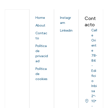
Cont
Home
Instagr
am
acto
About
Call
Linkedin
Contac
e
to
Ori
ent
Política
e
de
78-
privacid
84
ad
-
Política
Edi
de
fici
cookies
o
Inbi
sa
2º-
10ª
-